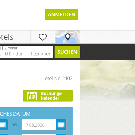
ANMELDEN
tels
e | Zimmer
SUCHEN
e
,
0
Kinder
1
Zimmer
Hotel-Nr. 2402
REGISTRIEREN
Buchungs-
kalender
CHES DATUM
BIS