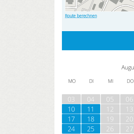
Route berechnen
Augu
MO
DI
MI
DO
03
04
05
06
10
11
12
13
17
18
19
20
24
25
26
27