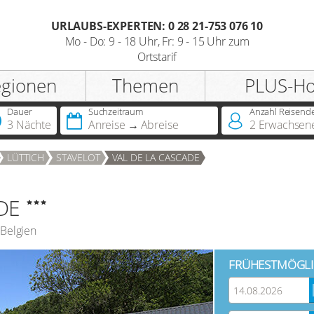
URLAUBS-EXPERTEN: 0 28 21-753 076 10
Mo - Do: 9 - 18 Uhr, Fr: 9 - 15 Uhr zum
Ortstarif
Anrede
egionen
Themen
PLUS-Ho
Dauer
Suchzeitraum
Anzahl Reisend
3 Nächte
Anreise
Abreise
2
Erwachsen
Sie besitzen bereits eine
Jahreskarte?
LÜTTICH
STAVELOT
VAL DE LA CASCADE
DE
Belgien
FRÜHESTMÖGLI