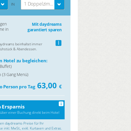
1 Doppelzimmer
IN
ngen
Mit daydreams
ne in
garantiert sparen
i
daydreams beinhaltet immer
rühstück & Abendessen.
 Hotel zu begleichen:
Buffet)
 (3 Gang Menü)
63,00
€
o Person pro Tag
i
 Ersparnis
über einer Buchung direkt beim Hotel
rten daydreams-Preise für Ihr
e inkl. MwSt., exkl. Kurtaxen und Extras.