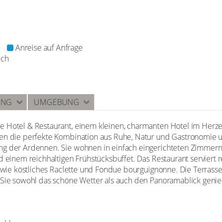
Anreise auf Anfrage
ich
UNG
UMGEBUNG
e Hotel & Restaurant, einem kleinen, charmanten Hotel im Herze
ten die perfekte Kombination aus Ruhe, Natur und Gastronomie 
ng der Ardennen. Sie wohnen in einfach eingerichteten Zimmer
d einem reichhaltigen Frühstücksbuffet. Das Restaurant serviert r
 sowie köstliches Raclette und Fondue bourguignonne. Die Terra
o Sie sowohl das schöne Wetter als auch den Panoramablick geni