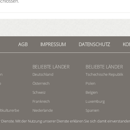
schlossen.
AGB
IMPRESSUM
DATENSCHUTZ
KO
BELIEBTE LÄNDER
BELIEBTE LÄNDER
en
Deutschland
Tschechische Republik
b
Österreich
Polen
Schweiz
Belgien
Frankreich
Luxemburg
kulturerbe
Niederlande
Spanien
Italien
Portugal
r Dienste. Mit der Nutzung unserer Dienste erklären Sie sich damit einverstande