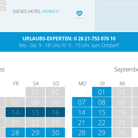
DIESES HOTEL
MERKEN
URLAUBS-EXPERTEN: 0 28 21-753 076 10
Mo - Do: 9 - 18 Uhr, Fr: 9 - 15 Uhr zum Ortstarif
st
Septemb
FR
SA
SO
MO
DI
MI
01
02
01
02
07
08
09
07
08
09
14
15
16
14
15
16
21
22
23
21
22
23
28
29
30
28
29
30