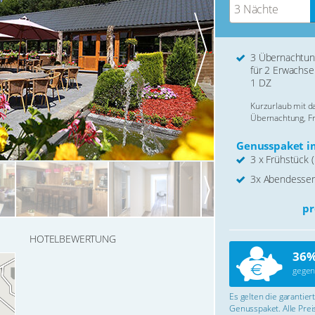
3 Nächte
3 Übernachtu
für 2 Erwachse
1 DZ
Kurzurlaub mit 
Übernachtung, F
Genusspaket im
3 x Frühstück (
3x Abendessen
pr
HOTELBEWERTUNG
36%
gegen
Es gelten die garantie
Genusspaket. Alle Preis