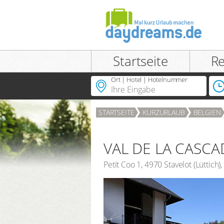
Startseite
R
Ort | Hotel | Hotelnummer
ANMELDEN
STARTSEITE
KURZURLAUB
BELGIEN
Passwort vergessen?
VAL DE LA CASCA
Petit Coo 1
,
4970
Stavelot
(
Lüttich
),