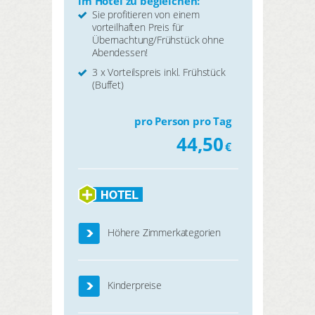
im Hotel zu begleichen:
Sie profitieren von einem
vorteilhaften Preis für
Übernachtung/Frühstück ohne
Abendessen!
3 x Vorteilspreis inkl. Frühstück
(Buffet)
pro Person pro Tag
44,50
€
Höhere Zimmerkategorien
Kinderpreise