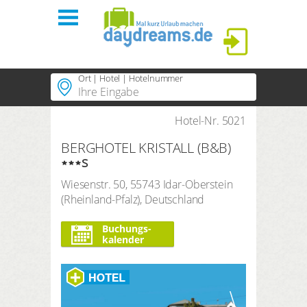
Ort | Hotel | Hotelnummer
Startseite
Regionen
Hotel-Nr. 5021
Beliebte Regionen
ANMELDEN
BERGHOTEL KRISTALL (B&B)
Beliebte Themen
Themen
s
Passwort vergessen?
Beliebte Hotels
Wiesenstr. 50
,
55743
Idar-Oberstein
PLUS-Hotels
(
Rheinland-Pfalz
),
Deutschland
Dauer
3 Nächte
Buchungs-
Suchzeitraum
kalender
Anreise
Abreise
Anzahl Reisende | Zimmer
ANMELDEN
2
Erwachsene
,
0
Kinder
1
Zimmer