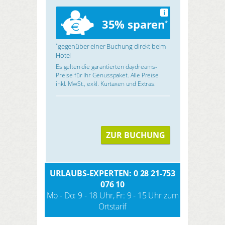
i
35% sparen
*
gegenüber einer Buchung direkt beim
*
Hotel
Es gelten die garantierten daydreams-
Preise für Ihr Genusspaket. Alle Preise
inkl. MwSt., exkl. Kurtaxen und Extras.
ZUR BUCHUNG
URLAUBS-EXPERTEN: 0 28 21-753
076 10
Mo - Do: 9 - 18 Uhr, Fr: 9 - 15 Uhr zum
Ortstarif