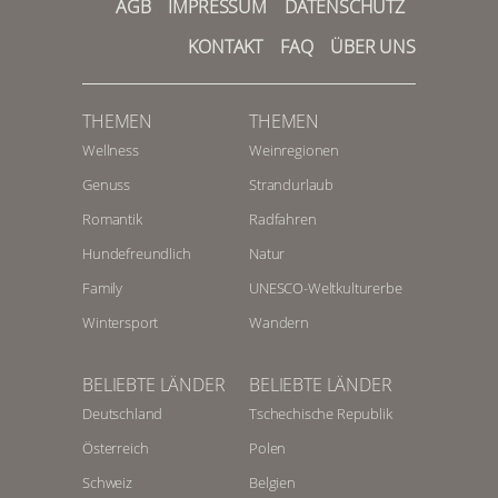
AGB
IMPRESSUM
DATENSCHUTZ
Region und bietet sich ab Idar-
Oberstein auf Teilstrecken zum
KONTAKT
FAQ
ÜBER UNS
Erkunden an.
THEMEN
THEMEN
Wellness
Weinregionen
Genuss
Strandurlaub
Romantik
Radfahren
Hundefreundlich
Natur
Family
UNESCO-Weltkulturerbe
Wintersport
Wandern
BELIEBTE LÄNDER
BELIEBTE LÄNDER
Deutschland
Tschechische Republik
Österreich
Polen
Schweiz
Belgien