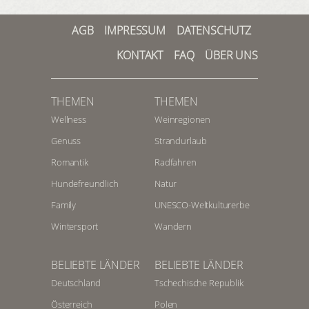
AGB
IMPRESSUM
DATENSCHUTZ
KONTAKT
FAQ
ÜBER UNS
THEMEN
THEMEN
Wellness
Weinregionen
Genuss
Strandurlaub
Romantik
Radfahren
Hundefreundlich
Natur
Family
UNESCO-Weltkulturerbe
Wintersport
Wandern
BELIEBTE LÄNDER
BELIEBTE LÄNDER
Deutschland
Tschechische Republik
Österreich
Polen