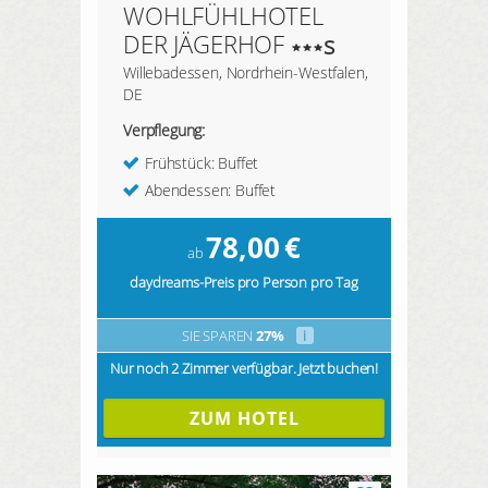
WOHLFÜHLHOTEL
DER JÄGERHOF
s
Willebadessen, Nordrhein-Westfalen,
DE
Verpflegung:
Frühstück: Buffet
Abendessen: Buffet
78,00
€
ab
daydreams-Preis pro Person pro Tag
SIE SPAREN
27%
i
Nur noch 2 Zimmer verfügbar. Jetzt buchen!
ZUM HOTEL