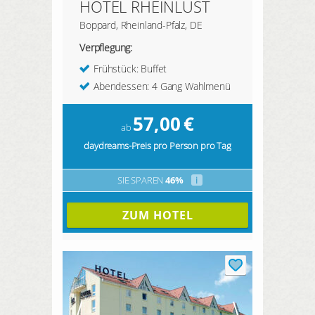
HOTEL RHEINLUST
Boppard, Rheinland-Pfalz, DE
Verpflegung:
Frühstück: Buffet
Abendessen: 4 Gang Wahlmenü
57,00
€
ab
daydreams-Preis pro Person pro Tag
SIE SPAREN
46%
i
ZUM HOTEL