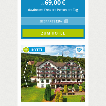
69,00
€
ab
daydreams-Preis pro Person pro Tag
SIE SPAREN
32%
i
ZUM HOTEL