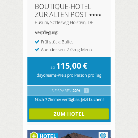
BOUTIQUE-HOTEL
ZUR ALTEN POST
Büsum, Schleswig-Holstein, DE
Verpflegung:
Frühstück: Buffet
Abendessen: 2 Gang Menü
115,00
€
ab
daydreams-Preis pro Person pro Tag
SIE SPAREN
22%
i
Noch 7 Zimmer verfügbar. Jetzt buchen!
ZUM HOTEL