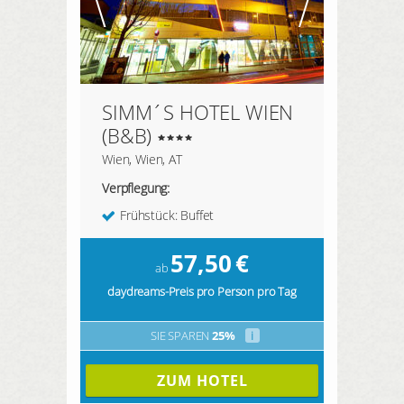
SIMM´S HOTEL WIEN
(B&B)
Wien, Wien, AT
Verpflegung:
Frühstück: Buffet
57,50
€
ab
daydreams-Preis pro Person pro Tag
SIE SPAREN
25%
i
ZUM HOTEL