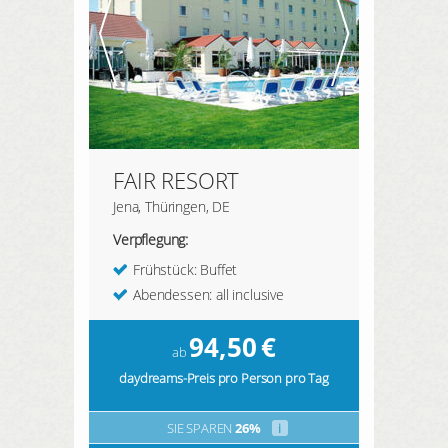
FAIR RESORT
Jena, Thüringen, DE
Verpflegung:
Frühstück: Buffet
Abendessen: all inclusive
94,50
€
ab
daydreams-Preis pro Person pro Tag
SIE SPAREN
26%
i