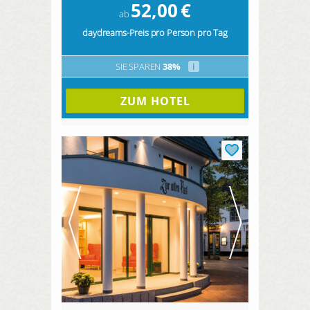
52,00
€
ab
daydreams-Preis pro Person pro Tag
SIE SPAREN
38%
i
ZUM HOTEL