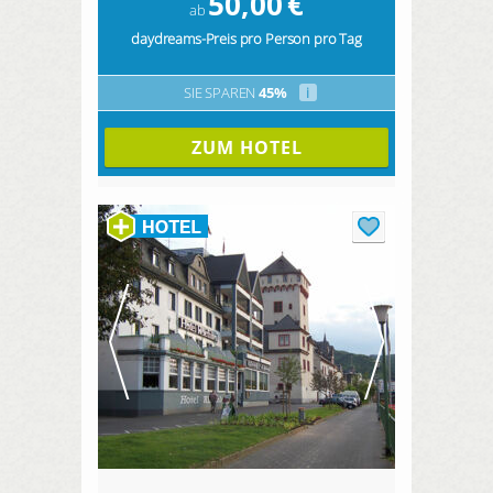
50,00
€
ab
daydreams-Preis pro Person pro Tag
SIE SPAREN
45%
i
ZUM HOTEL