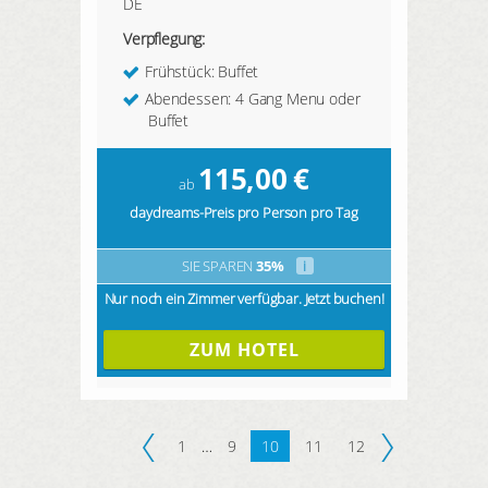
DE
Verpflegung:
Frühstück: Buffet
Abendessen: 4 Gang Menu oder
Buffet
115,00
€
ab
daydreams-Preis pro Person pro Tag
SIE SPAREN
35%
i
Nur noch ein Zimmer verfügbar. Jetzt buchen!
ZUM HOTEL
1
…
9
10
11
12