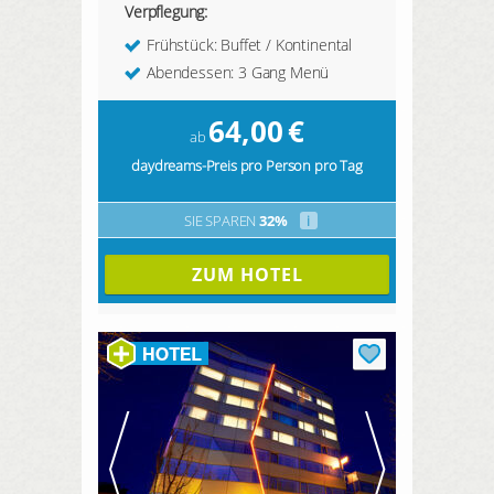
Verpflegung:
Frühstück: Buffet / Kontinental
Abendessen: 3 Gang Menü
64,00
€
ab
daydreams-Preis pro Person pro Tag
SIE SPAREN
32%
i
ZUM HOTEL